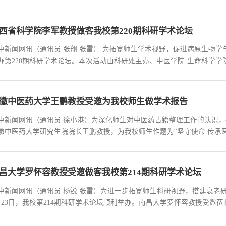
表现场聆听，与院士共赴一场跨学科融合的学术盛宴。报告中，李景虹院士
，系统阐释了人工智能时代科学研究的五大核心...
西省科学院李军教授做客我校第220期科研学术论坛
中新闻网讯（通讯员 张翔 张雷） 为拓宽师生学术视野，促进病原生物学
办第220期科研学术论坛。本次活动由科研处主办、中医学院·生命科学
，校内相关专业师生代表现场聆听学习。报告会上，李军教授以《疟疾传
沿方向，系统梳理了其科研团队的阶段性研究成...
徽中医药大学王鹏教授受邀为我校师生做学术报告
中新闻网讯（通讯员 徐小港）为深化师生对中医药古籍整理工作的认识，
徽中医药大学研究生院院长王鹏教授，为我校师生作题为“坚守使命 传承
教授从中医药古籍整理的重大意义切入，指出在习近平总书记的领航定向
古籍工作的意见》，明确提出“梳理挖掘古典医...
昌大学罗怀容教授受邀做客我校第214期科研学术论坛
中新闻网讯（通讯员 杨锐 张雷）为进一步拓宽师生科研视野，搭建衰老
月23日，我校第214期科研学术论坛顺利举办。南昌大学罗怀容教授受邀
科技中心及江西省动物学会承办，全校相关领域师生及学会会员现场认真
激酶IPMK-1的生理功能与机制》为题，结合自身团...