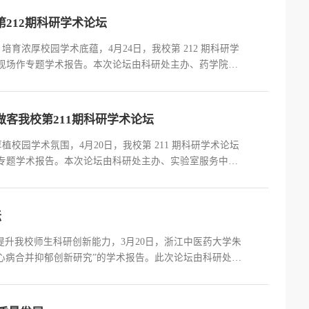
212期科研学术论坛
育浓厚校园学术底蕴，4月24日，我校第 212 期科研学
现场作专题学术报告。本次论坛由科研处主办、药学院承
报告环节，赵俊伟教授以《多金属氧簇材料设计及功能》
客我校第211期科研学术论坛
校园学术氛围，4月20日，我校第 211 期科研学术论坛
专题学术报告。本次论坛由科研处主办、实验室服务中心
国化学快报〉〈药学学报〉介绍及常见学术不端》为题，
坛
提升我校师生科研创新能力，3月20日，浙江中医药大学朱
冠心病合并抑郁创新研究”的学术报告。此次论坛由科研处主
报告中，朱爱松教授围绕“形神同调”理论在冠心病合并抑