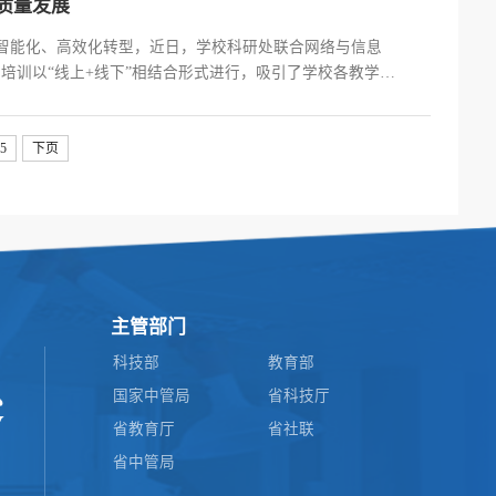
质量发展
智能化、高效化转型，近日，学校科研处联合网络与信息
题培训以“线上+线下”相结合形式进行，吸引了学校各教学院
科研人员实际需求，特邀火山引擎资深培训专家帅伯成围绕
15
下页
主管部门
科技部
教育部
国家中管局
省科技厅
省教育厅
省社联
省中管局