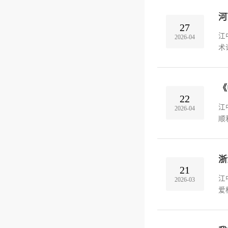
河
27
江
2026-04
术
办
为
《
22
江
2026-04
顺
承
围
浙
21
江
2026-03
爱
办
郁