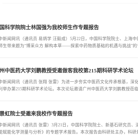
国科学院院士林国强为我校师生作专题报告
中新闻网讯（通讯员 易炳学 汪毅成）5月22日，中国科学院院士、上海
师生带来题为“博采众方 解构本草——探索中药物质基础的机遇与挑战”
200余名师生共同聆听了报告。在报告中，林国强院士指出，当前我国健
水平显著提升，中医药的重要性也逐渐得到重视...
州中医药大学刘鹏教授受邀做客我校第215期科研学术论坛
中新闻网讯（通讯员 张翔 张雷）为进一步夯实中医药文化传承根基，深
利举办第215期科研学术论坛。本次论坛邀请广州中医药大学刘鹏教授莅
办，校内相关专业师生到场参会学习。报告会上，刘鹏教授以《传统与破
医史文献学科的发展脉络、剖析学科当下研究现状...
景虹院士受邀来我校作专题报告
中新闻网讯（通讯员 张雷）3月21日，中国科学院院士、新基石研究员
能赋能化学测量与分析》的专题学术报告。本次报告由科研处主办，科研