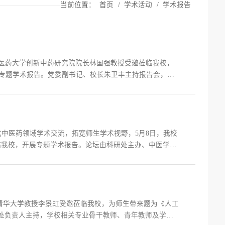
当前位置：
首页
/
学术活动
/
学术报告
中医药大学创新中药研究院院长林国强教授受邀莅临我校，
的专题学术报告。党委副书记、校长朱卫丰主持报告会，学
康领域改革发展成就显著，人民健康水平不断提高，整体医
化中医药领域学术交流，拓宽师生学术视野，5月8日，我校
临我校，开展专题学术报告。论坛由科研处主办、中医学院
局：对中医医史文献研究的思考》为主题，系统性梳理中
、清华大学教授李景虹受邀莅临我校，为师生带来题为《人工
处负责人主持，学校相关专业骨干教师、青年教师及学生