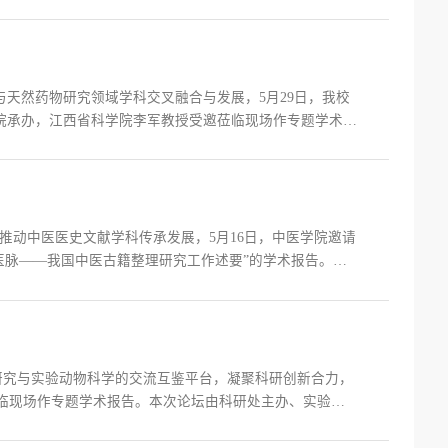
以“人工智能+科学”为核心切入点，打破传统科研思维局
与天然药物研究领域学科交叉融合与发展，5月29日，我校
学院承办，江西省科学院李军教授受邀莅临现场作专题学术报
播的分子通道及阻断》为题，立足疟疾传播阻断这一国际
推动中医医史文献学科传承发展，5月16日，中医学院邀请
医脉——我国中医古籍整理研究工作述要”的学术报告。王
下，中共中央办公厅、国务院办公厅印发《关于推进新时
研究与实验动物科学的交流互鉴平台，凝聚科研创新合力，
莅临现场作专题学术报告。本次论坛由科研处主办、实验动
聆听报告。报告环节，罗怀容教授以《秀丽线虫多磷酸肌