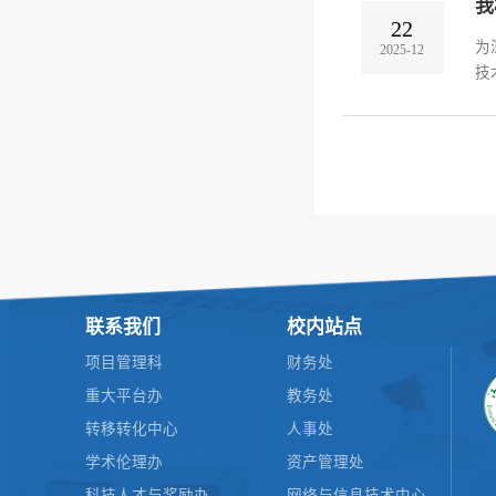
我
22
为
2025-12
技
部
智
联系我们
校内站点
项目管理科
财务处
重大平台办
教务处
转移转化中心
人事处
学术伦理办
资产管理处
科技人才与奖励办
网络与信息技术中心