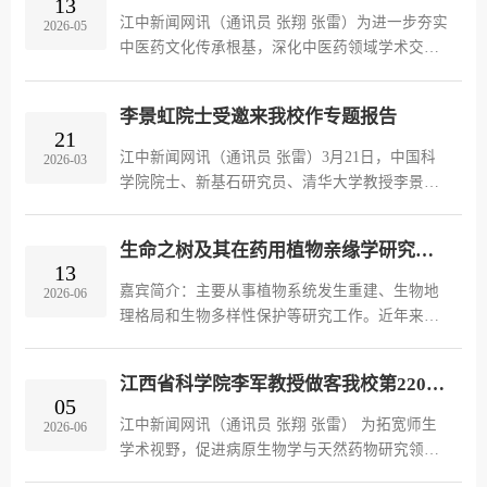
13
校长朱卫丰主持报告会，学校200余名师生共同聆
江中新闻网讯（通讯员 张翔 张雷）为进一步夯实
2026-05
听了报告。在报告中，林国强院士指出，当前我
中医药文化传承根基，深化中医药领域学术交
国健康领域改革发展成就显著，人民健康水平不
流，拓宽师生学术视野，5月8日，我校顺利举办
断提高，整体医疗水平显著提升，中医药的重要
第215期科研学术论坛。本次论坛邀请广州中医药
性也逐渐得到重视...
李景虹院士受邀来我校作专题报告
大学刘鹏教授莅临我校，开展专题学术报告。论
21
坛由科研处主办、中医学院承办，校内相关专业
江中新闻网讯（通讯员 张雷）3月21日，中国科
2026-03
师生到场参会学习。报告会上，刘鹏教授以《传
学院院士、新基石研究员、清华大学教授李景虹
统与破局：对中医医史文献研究的思考》为主
受邀莅临我校，为师生带来题为《人工智能赋能
题，系统性梳理中医医史文献学科的发展脉络、
化学测量与分析》的专题学术报告。本次报告由
剖析学科当下研究现状...
生命之树及其在药用植物亲缘学研究中的应用(主讲人：陈之端 中国科学院植物研究所）
科研处主办，科研处负责人主持，学校相关专业
13
骨干教师、青年教师及学生代表现场聆听，与院
嘉宾简介：主要从事植物系统发生重建、生物地
2026-06
士共赴一场跨学科融合的学术盛宴。报告中，李
理格局和生物多样性保护等研究工作。近年来，
景虹院士以“人工智能+科学”为核心切入点，打破
通过构建中国维管植物生命之树，揭示了中国被
传统科研思维局限，系统阐释了人工智能时代科
子植物系统发生多样性时空格局;提出并验证中国
学研究的五大核心...
江西省科学院李军教授做客我校第220期科研学术论坛
东部是被子植物的“博物馆”，西部是“摇篮”的假
05
说;全面评估了我国被子植物多样性的空间格局和
江中新闻网讯（通讯员 张翔 张雷） 为拓宽师生
2026-06
优先保护地，识别出新古特有中心、系统发生多
学术视野，促进病原生物学与天然药物研究领域
样性热点地区和保护空缺，促进了在国家尺度上
学科交叉融合与发展，5月29日，我校举办第220