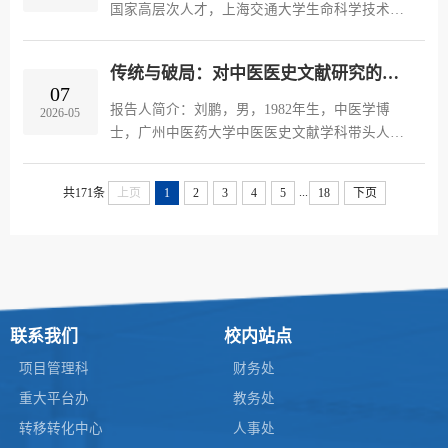
理的重大意义切入，指出在习近平总书记的领航
国家高层次人才，上海交通大学生命科学技术学
定向下，中共中央办公厅、国务院办公厅印发
院副院长。1996年毕业于吉林大学化学系获得理
《关于推进新时代古籍工作的意见》，明确提出
学学士学位，1999年于中国科学院上海药物研究
“梳理挖掘古典医...
传统与破局：对中医医史文献研究的思考（主讲人：刘鹏 广州中医药大学）
所获得硕士学位，2002年在中国科学院化学研究
07
所获得理学博士学位。先后在加拿大埃尔伯塔大
报告人简介：刘鹏，男，1982年生，中医学博
2026-05
学和美国威斯康星大学麦迪逊分校从事博士后研
士，广州中医药大学中医医史文献学科带头人，
究。目前担任中国生物化学与分子生物学会酶学
教授、博士生导师、博士后合作导师，基础医学
分会副主任委员、中国医药生物技术协会酶工程
院副院长，兼任国学院副院长（主持工作）。第
...
共171条
上页
1
2
3
4
5
18
下页
与发酵工程专业委员...
六批全国中医临床优秀人才。主要从事中医学术
史、中医药文化和古籍文献整理研究。现任广东
省医学会医学历史学分会副主任委员、中华中医
药学会医史文献分会常委等。主持教育部人文社
科重点项目、青年项目以及广东省社科项目、广
州市社科项目等多项科...
联系我们
校内站点
项目管理科
财务处
重大平台办
教务处
转移转化中心
人事处