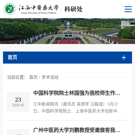
首页
当前位置：
首页
/
学术活动
中国科学院院士林国强为我校师生作专题报告
23
江中新闻网讯（通讯员 易炳学 汪毅成）5月22
2026-05
日，中国科学院院士、上海中医药大学创新中药
研究院院长林国强教授受邀莅临我校，为师生带
来题为“博采众方 解构本草——探索中药物质基
广州中医药大学刘鹏教授受邀做客我校第215期科研学术论坛
础的机遇与挑战”的专题学术报告。党委副书记、