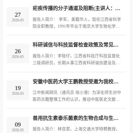
探讨植物区系和生态学等问题。主持完成国家自
期科研学术论坛。本次活动由科研处主办、中医
然科学基金委...
疟疾传播的分子通道及阻断(主讲人：李军 江西省科学院）
学院·生命科学学院承办，江西省科学院李军教授
27
受邀莅临现场作专题学术报告，校内相关专业师
报告人简介： 李军，美籍华人，现任江西省科学
2026-05
生代表现场聆听学习。报告会上，李军教授以
院全职教授，1991年毕业于南京大学生物化学专
《疟疾传播的分子通道及阻断》为题，立足疟疾
业，1999年博士毕业于美国俄克拉荷马州立大学
传播阻断这一国际前沿方向，系统梳理了其科研
生物医药专业。李军教授长期从事蚊虫传播疾病
团队的阶段性研究成...
科研诚信与科技监督检查政策及常见案例分析（主讲人：李晓仔 江西省科技厅）
的研究工作, 研究方向包括的蚊虫和疟疾的互作、
26
蚊虫和登革的互作、从真菌次生代谢发现新药、
报告人简介：李晓仔，江西省科技厅科技监督处
2026-05
疫苗及佐剂的开发等。主要应用分子生物学、细
三级调研员，长期从事江西省科研诚信建设及科
胞生物、免疫学、计算等多种手段, 阐明病原体传
技项目监督检查、科技伦理审查监管等业务的实
播的分子机制并发现一系列靶点和药物。已发表
践，先后牵头起草了《江西省关于加强科研诚信
SCI论文40多篇,...
安徽中医药大学王鹏教授受邀为我校师生做学术报告
建设的实施办法》《江西省科研诚信信息管理办
19
法》《江西省关于加强科技伦理治理的实施意
江中新闻网讯（通讯员 徐小港）为深化师生对中
2026-05
见》等制度性文件，主导构建了江西省科研诚信
医药古籍整理工作的认识，推动中医医史文献学
评价指标体系，作为主要参与人员先后查处了多
科传承发展，5月16日，中医学院邀请安徽中医药
起科研诚信案件，提出了科技项目规范化监督管
大学研究生院院长王鹏教授，为我校师生作题为
理的意见建议并进入相...
兽用抗生素泰乐菌素的生物合成与生物制造（主讲人：林双君 上海交通大学）
“坚守使命 传承医脉——我国中医古籍整理研究
09
工作述要”的学术报告。王鹏教授从中医药古籍整
报告人简介：林双君，上海交通大学特聘教授，
2026-05